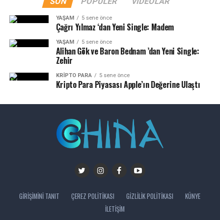
SON
POPÜLER
VIDEOLAR
YAŞAM
5 sene önce
Çağrı Yılmaz ‘dan Yeni Single: Madem
YAŞAM
5 sene önce
Alihan Gök ve Baron Bednam ’dan Yeni Single:
Zehir
KRIPTO PARA
5 sene önce
Kripto Para Piyasası Apple’ın Değerine Ulaştı
GIRIŞIMINI TANIT
ÇEREZ POLITIKASI
GIZLILIK POLITIKASI
KÜNYE
İLETIŞIM