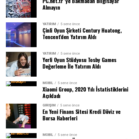
PC.net.tr ‘ye Bakmadan Bilgisayar
Almayın
YATIRIM
5 sene önce
Çinli Oyun Şirketi Century Huatong,
Tencent’den Yatırım Aldı
YATIRIM
5 sene önce
Yerli Oyun Stüdyosu Tosby Games
Değerleme İle Yatırım Aldı
MOBIL
5 sene önce
Xiaomi Group, 2020 Yılı İstatistiklerini
Açıkladı
GIRIŞIM
5 sene önce
En Yeni Finans Sitesi Kredi Döviz ve
Borsa Haberleri
MOBIL
5 sene önce