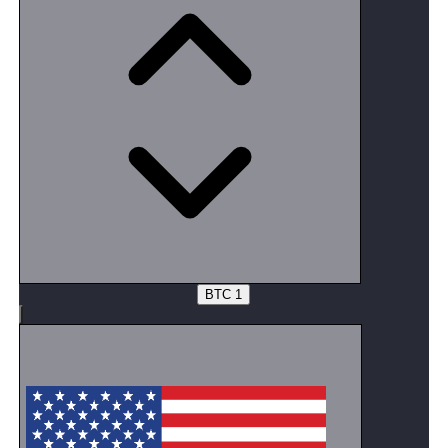
Meizu
‘nun üretime daha fazla önem vermesi nedeniyle
kalitesi eskisinden daha kötü hale geldi ve
müşterilerinden şikayet alma oranları arttı. Neyse ki,
şikayet sorununa önem vererek “
21CN”
tarafından
yayınlanan verilere göre şikayet çözme oranı
%80
’in
üzerine çıkarttı.
Meizu
‘daki dalgalar durmadı,
2020 Aralık
ayında,
Red
Star News
Meizu’nun para kazanmak için cep
telefonlarına
Truva atları yerleştirdiği
“siyah
malzemeyi” ortaya çıkaran bir makale yayınladı.
Meizu
ön plana itildi ve herhangi bir yasadışı olaya
karışmadığını açıklansada, insanların
Meizu
olan
eğilimlerini de büyük ölçüde azalttı.