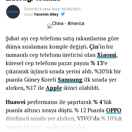
Tarihinde
5 sene önce
05/04/2021
Yazar
Yasemin Altey
Şubat ayı cep telefonu satış rakamlarına göre
dünya sıralaması komple değişti
. Çin
‘in bir
numaralı cep telefonu üreticisi olan
Xiaomi
,
küresel cep telefonu pazar payını
% 13′
e
çıkararak üçüncü sırada yerini aldı. %20’lik bir
puanla Güney Koreli
Samsung
ilk sırada yer
alırken, %17 ile
Apple
ikinci olabildi.
Huawei
performansı ile şaşırtarak
% 4
’lük
puanla altıncı sıraya düştü. % 12 Puanla
OPPO
dördüncü sırada yer alırken,
VIVO’da
% 10’luk
puanla beşinci sırada yerini aldı.