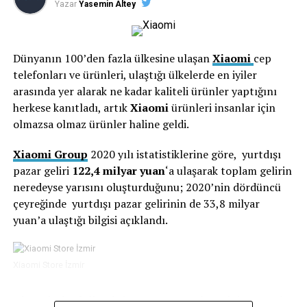
Yazar
Yasemin Altey
çıkmıştı.
Meizu
cep telefonunun kurucusu
Huang
Zhang
da bu durumu fırsata çevirerek, kendini akıllı
telefonların araştırma ve geliştirmesine adadı. 2009
Dünyanın 100’den fazla ülkesine ulaşan
Xiaomi
cep
yılında, Çin’deki ilk büyük ekranlı tam dokunmatik akıllı
telefonları ve ürünleri, ulaştığı ülkelerde en iyiler
telefon
Meizu M8
pazara girdi.
arasında yer alarak ne kadar kaliteli ürünler yaptığını
herkese kanıtladı, artık
Xiaomi
ürünleri insanlar için
olmazsa olmaz ürünler haline geldi.
Xiaomi Group
2020 yılı istatistiklerine göre, yurtdışı
pazar geliri
122,4 milyar yuan
‘a ulaşarak toplam gelirin
neredeyse yarısını oluşturduğunu; 2020’nin dördüncü
çeyreğinde yurtdışı pazar gelirinin de 33,8 milyar
yuan’a ulaştığı bilgisi açıklandı.
Xiaomi Store İzmir
Xiaomi
’nin akıllı telefon pazarı satış hacminin artarak,
iPhone 1