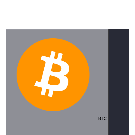
satışları
2017
yılından beri düşmekte.
2018
yılında yıllık
satış hacmi ise sadece
9,48
milyon adete, bir önceki yıla
göre
% 46
düşüşle pazardaki payıda % 30 düştü. Pazar
araştırma kuruluşu
CINNO Research
,
Meizu
’nun yıllık
satışlarının 2020’nin etkisi nedeniyle,
1 ila 2 milyon
adet
arasında kalacağını tahmin ediyor.
Meizu devri geçti gibi görünüyor
Meizu
, son yıllarda satışlardaki düşüşü nedeniyle
sevkiyatlar için daha yüksek bir hedef belirledi ve
ürünlerinin fiyatları da yükseldi.
2021
‘de resmi olarak
piyasaya sürülen
Meizu 18
serisinin fiyat aralığı
4999
yuan ile
5999
yuan arasında değişiyor ancak pazarında
talep görmüyor. Güçlü rakipler karşısında, Meizu’nun
2021’deki pazar payı sadece
% 0,3
‘te kaldı.
Meizu’nun geleceği nasıl gelişecek?