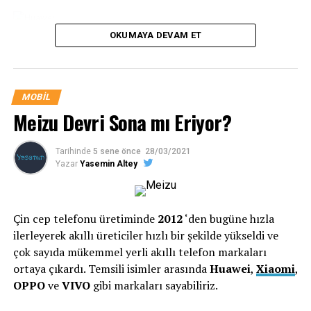
Huawei
OKUMAYA DEVAM ET
Büyük pazar payına sahip, eski akıllı cep telefonu
MOBIL
üreticileri neden düşüşte?
Meizu Devri Sona mı Eriyor?
Akıllı telefonlar
ilk üretilmeye
başlanıldığında, Çinli cep telefonu
Tarihinde
5 sene önce
28/03/2021
Yazar
Yasemin Altey
üreticilerinin pazar payları yok denecek kadar
azdı.
Apple
ve
Samsung
‘un cep telefonu pazar
payları çok büyüktü. Fakat
Huawei,
Xiaomi
,
Çin cep telefonu üretiminde
2012
‘den bugüne hızla
OPPO
ve
VIVO
gibi cep telefonu üreticileri
ilerleyerek akıllı üreticiler hızlı bir şekilde yükseldi ve
küresel cep telefonu pazarına girmeleriyle
çok sayıda mükemmel yerli akıllı telefon markaları
ortaya çıkardı. Temsili isimler arasında
Huawei
,
Xiaomi
,
bütün dengeler değiştir. Hatta
Huawei
, kendi
OPPO
ve
VIVO
gibi markaları sayabiliriz.
geliştirdiği
Kirin
işlemcisiyle,
Apple
ve
Samsung
ile işlemci pazarında da rekabet