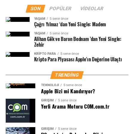
SON
POPÜLER
VIDEOLAR
YAŞAM
5 sene önce
Çağrı Yılmaz ‘dan Yeni Single: Madem
YAŞAM
5 sene önce
Alihan Gök ve Baron Bednam ’dan Yeni Single:
Zehir
KRIPTO PARA
5 sene önce
Kripto Para Piyasası Apple’ın Değerine Ulaştı
TRENDING
TEKNOLOJI
5 sene önce
Apple Bizi mi Kandırıyor?
GIRIŞIM
5 sene önce
Yerli Arama Motoru COM.com.tr
GIRIŞIM
5 sene önce