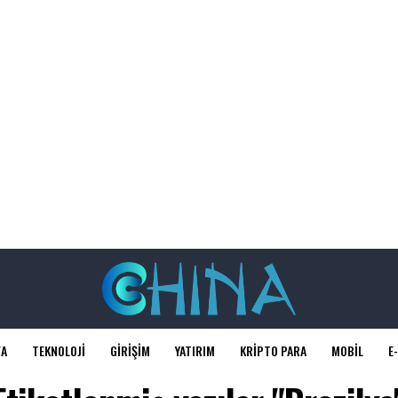
FA
TEKNOLOJI
GIRIŞIM
YATIRIM
KRIPTO PARA
MOBIL
E