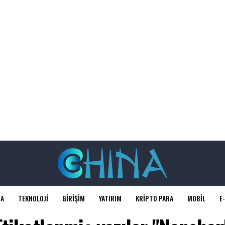
FA
TEKNOLOJI
GIRIŞIM
YATIRIM
KRIPTO PARA
MOBIL
E