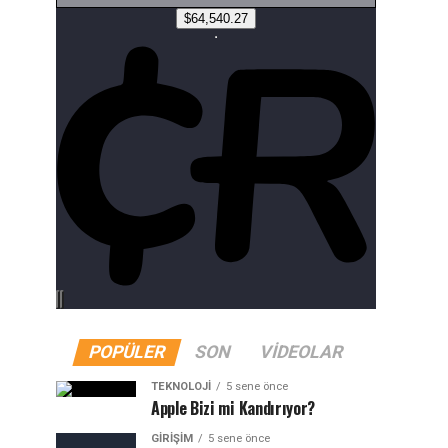
POPÜLER
SON
VIDEOLAR
TEKNOLOJI
5 sene önce
Apple Bizi mi Kandırıyor?
GIRIŞIM
5 sene önce